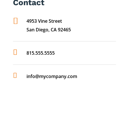
Contact

4953 Vine Street
San Diego, CA 92465

815.555.5555

info@mycompany.com