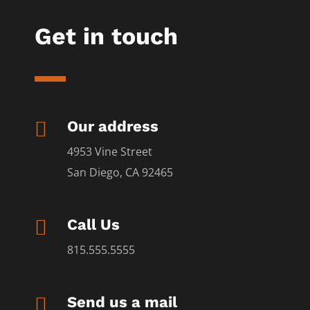
Get in touch

Our address
4953 Vine Street
San Diego, CA 92465

Call Us
815.555.5555

Send us a mail