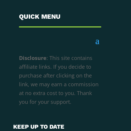
QUICK MENU
Disclosure
: This site contains
affiliate links. If you decide to
purchase after clicking on the
We respect your privacy
link, we may earn a commission
Cookies help us improve your experience,
at no extra cost to you. Thank
deliver personalized content, and analyze
you for your support.
traffic. You can choose which cookies to allow
by clicking
Customize
. Click
Accept All
to
consent or
Reject All
to decline non-essential
KEEP UP TO DATE
cookies.