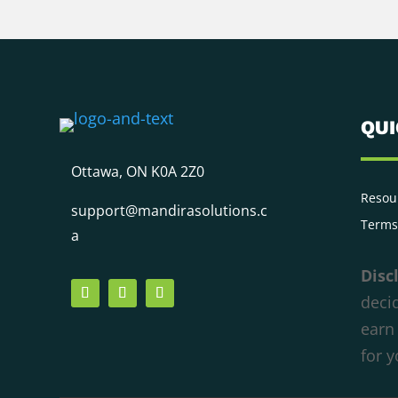
QU
Ottawa, ON K0A 2Z0
We respect your privacy
Resou
support@mandirasolutions.c
Cookies help us improve your experience,
Terms
a
deliver personalized content, and analyze
traffic. You can choose which cookies to allow
Disc
by clicking
Customize
. Click
Accept All
to
decid
consent or
Reject All
to decline non-essential
earn
cookies.
for 
Customize
Reject All
Accept All