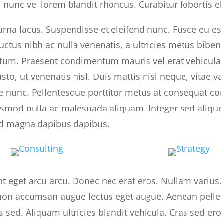
nunc vel lorem blandit rhoncus. Curabitur lobortis e
urna lacus. Suspendisse et eleifend nunc. Fusce eu est
uctus nibh ac nulla venenatis, a ultricies metus biben
um. Praesent condimentum mauris vel erat vehicula,
usto, ut venenatis nisl. Duis mattis nisl neque, vita
 nunc. Pellentesque porttitor metus at consequat con
smod nulla ac malesuada aliquam. Integer sed aliqu
 id magna dapibus dapibus.
t eget arcu arcu. Donec nec erat eros. Nullam varius
 non accumsan augue lectus eget augue. Aenean pell
 sed. Aliquam ultricies blandit vehicula. Cras sed e