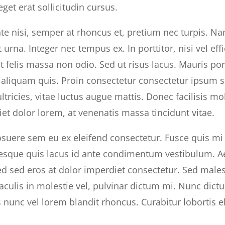
get erat sollicitudin cursus.
te nisi, semper at rhoncus et, pretium nec turpis. Nam
t urna. Integer nec tempus ex. In porttitor, nisi vel ef
t felis massa non odio. Sed ut risus lacus. Mauris p
 aliquam quis. Proin consectetur consectetur ipsum
ultricies, vitae luctus augue mattis. Donec facilisis mol
et dolor lorem, at venenatis massa tincidunt vitae.
suere sem eu ex eleifend consectetur. Fusce quis mi si
esque quis lacus id ante condimentum vestibulum. Ae
Sed sed eros at dolor imperdiet consectetur. Sed ma
iaculis in molestie vel, pulvinar dictum mi. Nunc dict
nunc vel lorem blandit rhoncus. Curabitur lobortis e