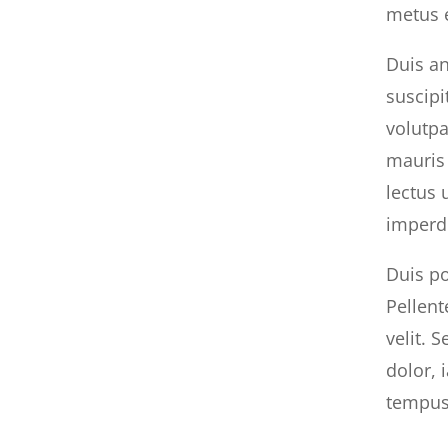
metus e
Duis an
suscipi
volutpa
mauris
lectus 
imperdi
Duis po
Pellent
velit. 
dolor, 
tempus 