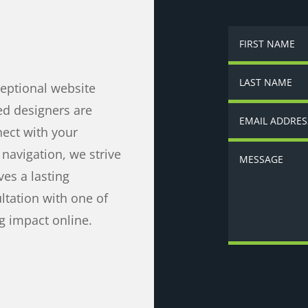
ceptional website
ed designers are
nect with your
navigation, we strive
ves a lasting
ltation with one of
g impact online.