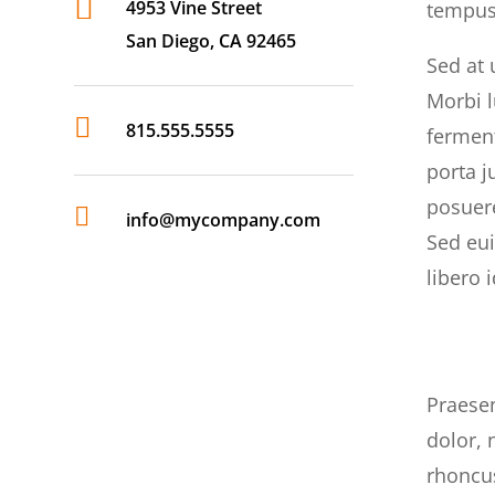

4953 Vine Street
tempus 
San Diego, CA 92465
Sed at 
Morbi l

815.555.5555
ferment
porta j
posuere

info@mycompany.com
Sed eui
libero
Praesen
dolor,
rhoncus