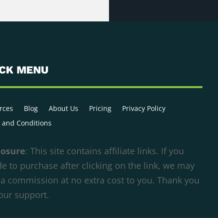
ICK MENU
rces
Blog
About Us
Pricing
Privacy Policy
 and Conditions
losure
: This site contains affiliate links. If you
e to purchase after clicking on the link, we may
 a commission at no extra cost to you. Thank you
your support.