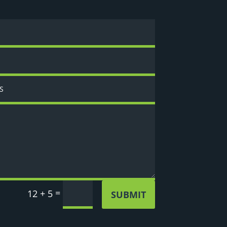
=
12 + 5
SUBMIT