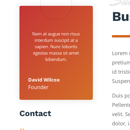
Su
Bu
Nam at augue non risus
interdum suscipit at a
sapien. Nunc lobortis
Lorem i
egestas massa sit amet
bibendum.
pretium
id tris
David Wilcox
Suspend
Founder
Duis po
Pellent
Contact
velit. 
dolor, 